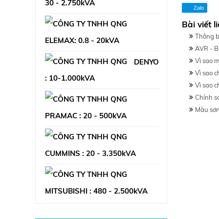
30 - 2.750kVA
Zalo
Bài viết 
MGS0450B : 480,0kVA
Thông b
ELEMAX: 0.8 - 20kVA
AVR - B
Vì sao 
DENYO
Vì sao 
: 10-1.000kVA
Vì sao 
Chính s
Màu sơn
PRAMAC : 20 - 500kVA
CUMMINS : 20 - 3.350kVA
DCA-15LSK : 12,5kVA
MITSUBISHI : 480 - 2.500kVA
GSW22P : 20,0kVA