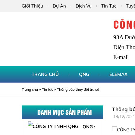
Giới Thiệu
Dự Án
Dịch Vụ
Tin Tức
Tuy
CÔN
93A Đườn
Điện Tho
E-mail
TRANG CHỦ
QNG
ELEMAX
QGS-1.875 : 1.875,0kVA
Trang chủ
Tin tức
Thông báo thay đổi trụ sở
Thông bá
DANH MỤC SẢN PHẨM
C2250D5P : 2.250,0kVA
14/12/2021
QNG :
C3500D5 : 3.125,0kVA