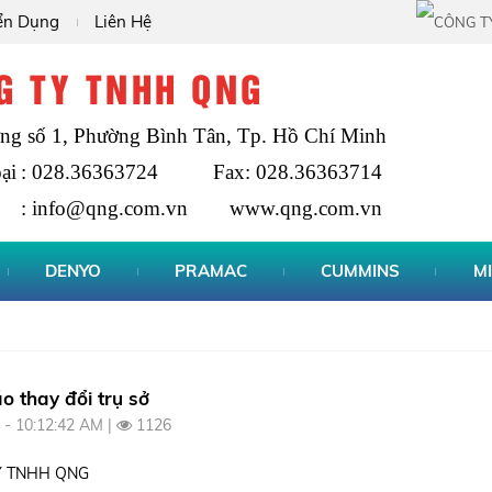
ển Dụng
Liên Hệ
G TY TNHH QNG
g số 1, Phường Bình Tân, Tp. Hồ Chí Minh
ại
:
028.36363724
Fax: 028.36363714
: info@qng.com.vn
www.qng.com.vn
DENYO
PRAMAC
CUMMINS
MI
o thay đổi trụ sở
 - 10:12:42 AM |
1126