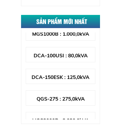
C40D5P : 40,0kVA
SẢN PHẨM MỚI NHẤT
MGS1000B : 1.000,0kVA
DCA-100USI : 80,0kVA
DCA-150ESK : 125,0kVA
QGS-275 : 275,0kVA
MGS2000B : 2.030,0kVA