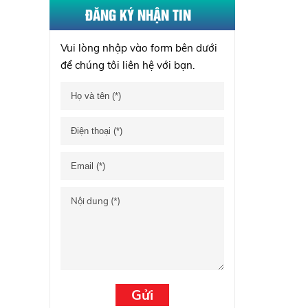
ĐĂNG KÝ NHẬN TIN
C10D5P : 10,0kVA
Vui lòng nhập vào form bên dưới
để chúng tôi liên hệ với bạn.
QGS-30 : 30,0kVA
DCA-20LSK :17,0kVA
GSW30P : 30,0kVA
DCA-25ESK : 20,0kVA
MGS0650B : 700,0kVA