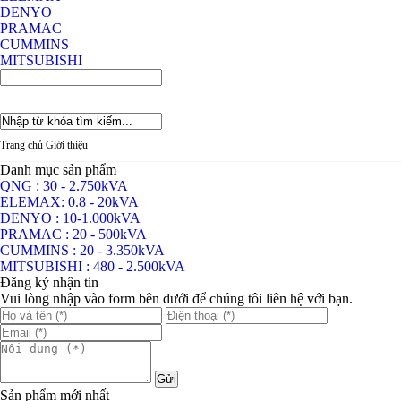
DENYO
PRAMAC
CUMMINS
MITSUBISHI
Trang chủ
Trang chủ
Giới thiệu
Giới thiệu
Sản phẩm
Danh mục sản phẩm
QNG : 30 - 2.750kVA
QNG : 30 - 2.750kVA
ELEMAX: 0.8 - 20kVA
ELEMAX: 0.8 - 20kVA
DENYO : 10-1.000kVA
DENYO : 10-1.000kVA
PRAMAC : 20 - 500kVA
PRAMAC : 20 - 500kVA
CUMMINS : 20 - 3.350kVA
CUMMINS : 20 - 3.350kVA
MITSUBISHI : 480 - 2.500kVA
MITSUBISHI : 480 - 2.500kVA
Dự án
Đăng ký nhận tin
Dịch vụ
Vui lòng nhập vào form bên dưới để chúng tôi liên hệ với bạn.
Tin tức
Tuyển dụng
Liên hệ
Sản phẩm mới nhất