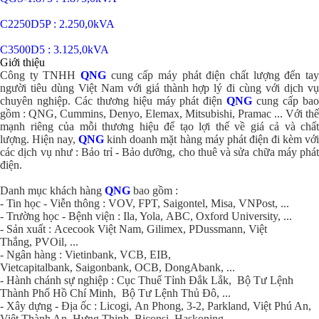
C2250D5P : 2.250,0kVA
C3500D5 : 3.125,0kVA
Giới thiệu
Công ty TNHH
QNG
cung cấp máy phát điện chất lượng đến tay
người tiêu dùng Việt Nam với giá thành hợp lý đi cùng với dịch vụ
chuyên nghiệp. Các thương hiệu máy phát điện
QNG
cung cấp ba
gồm : QNG, Cummins, Denyo, Elemax, Mitsubishi, Pramac ... Với thế
mạnh riêng của mỗi thương hiệu để tạo lợi thế về giá cả và chất
lượng. Hiện nay,
QNG
kinh doanh mặt hàng máy phát điện đi kèm vớ
các dịch vụ như : Bảo trỉ - Bảo dưỡng, cho thuê và sửa chữa máy phát
điện.
Danh mục khách hàng
QNG
bao gồm :
- Tin học - Viễn thông : VOV, FPT, Saigontel, Misa, VNPost, ...
- Trường học - Bệnh viện : Ila, Yola, ABC, Oxford University, ...
- Sản xuất : Acecook Việt Nam, Gilimex, PDussmann, Việt
Thắng, PVOil, ...
- Ngân hàng : Vietinbank, VCB, EIB,
Vietcapitalbank, Saigonbank, OCB, DongAbank, ...
- Hành chánh sự nghiệp : Cục Thuế Tỉnh Đắk Lắk, Bộ Tư Lệnh
Thành Phố Hồ Chí Minh, Bộ Tư Lệnh Thủ Đô, ...
- Xây dựng - Địa ốc : Licogi, An Phong, 3-2, Parkland, Việt Phú An,
Việt Thành An, Hưng Thịnh, Biconsi, Haskoning, ...