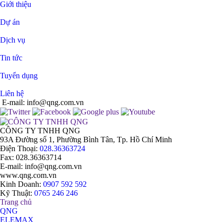
Giới thiệu
Dự án
Dịch vụ
Tin tức
Tuyển dụng
Liên hệ
E-mail: info@qng.com.vn
CÔNG TY TNHH QNG
93A Đường số 1, Phường Bình Tân, Tp. Hồ Chí Minh
Điện Thoại
:
028.36363724
Fax: 028.36363714
E-mail
: info@qng.com.vn
www.qng.com.vn
Kinh Doanh
:
0907 592 592
Kỹ Thuật
:
0765 246 246
Trang chủ
QNG
ELEMAX